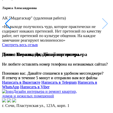
Лариса Александровна
И
АК "Мадагаскар" (удаленная работа)
3
«На выходе получилось чудо, которое практически не
«
содержит никаких претензий. Нет претензий по качеству
г
работ, нет претензий по культуре общения. На каждое
С
замечание реагируют молниеносно»
Смотреть весь отзыв
Денис Коваль,
Павел Вершинин,
Дизайнер интерьера
Дизайнер интерьера
Не любите оставлять номер телефона на незнакомых сайтах?
Не любите оставлять номер телефона на незнакомых сайтах?
Понимаю вас. Давайте спишемся в удобном мессенджере?
Понимаю вас. Давайте спишемся в удобном мессенджере?
Я отвечу в течение 5 минут и отправлю вам все файлы
Я отвечу в течение 5 минут и отправлю вам все файлы
Написать в Вконтакте
Написать в Вконтакте
Написать в Telegram
Написать в Telegram
Написать в
Написать в
WhatsApp
WhatsApp
Написать в Viber
Написать в Viber
Дизайн интерьера и ремонт квартир,
домов и нежилых помещений
г. Сочи, Пластунская ул., 123А, корп. 1