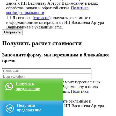
данных ИП Васильеву Артуру Вадимовичу в целях
обработки заявки и обратной связи.
Политика
конфиденциальности
Я согласен
(согласие)
получать рекламные и
информационные материалы от ИП Васильева Артура
Вадимовича на указанный email.
Получить расчет стоимости
Заполните форму
, мы перезвоним в ближайшее
время
Я даю согласие на обработку моих персональных
Получить
данных ИП Васильеву Артуру Вадимовичу в целях
предложение
обработки заявки и обратной связи.
Политика
конфиденциальности
Я согласен
(согласие)
получать рекламные и
Получить
информационные материалы от ИП Васильева Артура
предложение
Вадимовича на указанный email.