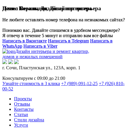
Денис Коваль,
Павел Вершинин,
Дизайнер интерьера
Дизайнер интерьера
Не любите оставлять номер телефона на незнакомых сайтах?
Не любите оставлять номер телефона на незнакомых сайтах?
Понимаю вас. Давайте спишемся в удобном мессенджере?
Понимаю вас. Давайте спишемся в удобном мессенджере?
Я отвечу в течение 5 минут и отправлю вам все файлы
Я отвечу в течение 5 минут и отправлю вам все файлы
Написать в Вконтакте
Написать в Вконтакте
Написать в Telegram
Написать в Telegram
Написать в
Написать в
WhatsApp
WhatsApp
Написать в Viber
Написать в Viber
Дизайн интерьера и ремонт квартир,
домов и нежилых помещений
г. Сочи, Пластунская ул., 123А, корп. 1
Консультируем с 09:00 до 21:00
Узнайте стоимость в 3 клика
+7 (989) 091-12-25
+7 (926) 810-
00-52
Проекты
Отзывы
Контакты
Статьи
Стили дизайна
Услуги