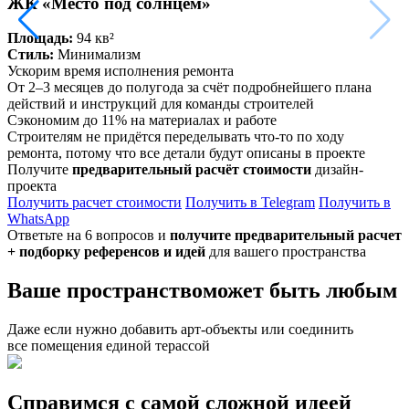
ЖК «Место под солнцем»
Площадь:
94 кв²
Стиль:
Минимализм
Ускорим время исполнения ремонта
От 2–3 месяцев до полугода за счёт подробнейшего плана
действий и инструкций для команды строителей
Сэкономим до 11% на материалах и работе
Строителям не придётся переделывать что-то по ходу
ремонта, потому что все детали будут описаны в проекте
Получите
предварительный расчёт стоимости
дизайн-
проекта
Получить расчет стоимости
Получить в Telegram
Получить в
WhatsApp
Ответьте на 6 вопросов и
получите предварительный расчет
+ подборку референсов и идей
для вашего пространства
Ваше пространство
может быть любым
Даже если нужно добавить арт-объекты или соединить
все помещения единой терассой
Справимся с самой
сложной идеей