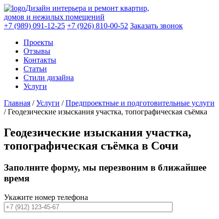
Дизайн интерьера и ремонт квартир,
домов и нежилых помещений
+7 (989) 091-12-25
+7 (926) 810-00-52
Заказать звонок
Проекты
Отзывы
Контакты
Статьи
Стили дизайна
Услуги
Главная
/
Услуги
/
Предпроектные и подготовительные услуги
/
Геодезические изыскания участка, топографическая съёмка
Геодезические изыскания участка,
топографическая съёмка в Сочи
Заполните форму
, мы перезвоним в ближайшее
время
Укажите номер телефона